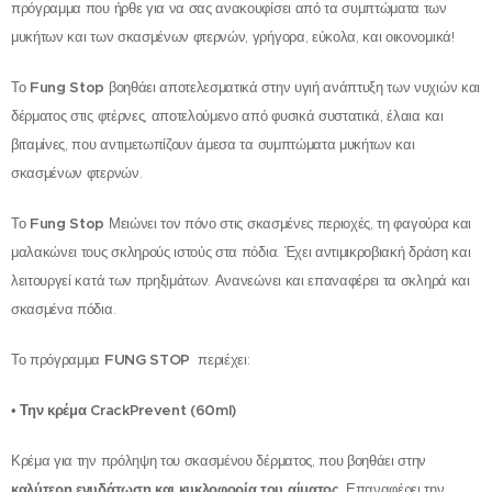
πρόγραμμα που ήρθε για να σας ανακουφίσει από τα συμπτώματα των
μυκήτων και των σκασμένων φτερνών, γρήγορα, εύκολα, και οικονομικά!
Το
Fung
Stop
βοηθάει αποτελεσματικά στην υγιή ανάπτυξη των νυχιών και
δέρματος στις φτέρνες, αποτελούμενο από φυσικά συστατικά, έλαια και
βιταμίνες, που αντιμετωπίζουν άμεσα τα συμπτώματα μυκήτων και
σκασμένων φτερνών.
Το
Fung Stop
Μειώνει τον πόνο στις σκασμένες περιοχές, τη φαγούρα και
μαλακώνει τους σκληρούς ιστούς στα πόδια. Έχει αντιμικροβιακή δράση και
λειτουργεί κατά των πρηξιμάτων. Ανανεώνει και επαναφέρει τα σκληρά και
σκασμένα πόδια.
Το πρόγραμμα
FUNG
STOP
περιέχει:
•
Την κρέμα
Crack
Prevent
(60
ml
)
Κρέμα για την πρόληψη του σκασμένου δέρματος, που βοηθάει στην
καλύτερη ενυδάτωση και κυκλοφορία του αίματος
, Επαναφέρει την