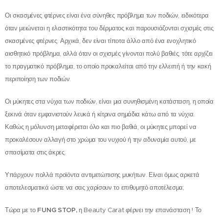
Μανό Care Fungal (15ml)
Οι σκασμένες φτέρνες είναι ένα σύνηθες πρόβλημα των ποδιών, ειδικότερα
όταν μειώνεται η ελαστικότητα του δέρματος και παρουσιάζονται σχισμές στις
σκασμένες φτέρνες. Αρχικά, δεν είναι τίποτα άλλο από ένα ενοχλητικό
αισθητικό πρόβλημα, αλλά όταν οι σχισμές γίνονται πολύ βαθιές, τότε αρχίζει
το πραγματικό πρόβλημα, το οποίο προκαλείται από την ελλειπή ή την κακή
περιποίηση των ποδιών.
Οι μύκητες στα νύχια των ποδιών, είναι μια συνηθισμένη κατάσταση, η οποία
ξεκινά όταν εμφανιστούν λευκά ή κίτρινα σημάδια κάτω από τα νύχια.
Καθώς η μόλυνση μεταφέρεται όλο και πιο βαθιά, οι μύκητες μπορεί να
Κρέμα Crack Prevent (60g)
προκαλέσουν αλλαγή στο χρώμα του νυχιού ή την αδυναμία αυτού, με
σπασίματα στις άκρες.
Υπάρχουν πολλά προϊόντα αντιμετώπισης μυκήτων. Είναι όμως αρκετά
αποτελεσματικά ώστε να σας χαρίσουν το επιθυμητό αποτέλεσμα;
Τώρα με το
FUNG
STOP
,
η Beauty Carat φέρνει την επανάσταση ! Το