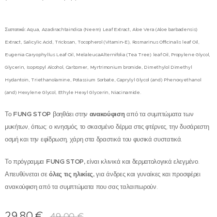
Συστατικά: Aqua, Azadirachtaindica (Neem) Leaf Extract, Aloe Vera (Aloe barbadensis)
Extract, Salicylic Acid, Triclosan, Tocopherol (Vitamin-E), Rosmarinus Officinalis leaf Oil,
Eugenia Caryophyllus Leaf Oil, MelaleucaAlternifolia (Tea Tree) leaf Oil, Propylene Glycol,
Glycerin, Isopropyl Alcohol, Carbomer, Myrtrimonium bromide, Dimethylol Dimethyl
Hydantoin, Triethanolamine, Potassium Sorbate, Caprylyl Glycol (and) Phenoxyethanol
(and) Hexylene Glycol, Ethyle Hexyl Glycerin, Niacinamide.
Το
FUNG
STOP
βοηθάει στην
ανακούφιση
από τα συμπτώματα των
μυκήτων, όπως: ο κνησμός, το σκασμένο δέρμα στις φτέρνες, την δυσάρεστη
οσμή και την εφίδρωση, χάρη στα δραστικά του φυσικά συστατικά.
Το πρόγραμμα
FUNG
STOP
,
είναι κλινικά και δερματολογικά ελεγμένο.
Απευθύνεται σε
όλες τις ηλικίες,
για άνδρες και γυναίκες και προσφέρει
ανακούφιση από τα συμπτώματα που σας ταλαιπωρούν.
29,80
€
49,00
€