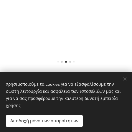
ε
προκαλώ
ντας
ιες
σωματική
αλλά και
ψυχική
δυσφορία
στους
ανθρώπο
υς που
έχουν
μολυνθεί.
Δυστυχώ
Χρησιμοποιούμε τα cookies για να εξασφαλίσουμε την
Nαταλίας Μελά 8, Θεσσαλονίκη 54646 ΤΗΛ. 2310 425825
ς δεν
σωστή λειτουργία και ασφάλεια των ιστοσελίδων μας και
Cookies
υπάρχει
για να σας προσφέρουμε την καλύτερη δυνατή εμπειρία
θεραπεία
χρήσης.
Γλώσσες
για την
Ελληνικά
English
ψωρίαση.
Αποδοχή μόνο των απαραίτητων
Όμως,
υπάρχουν