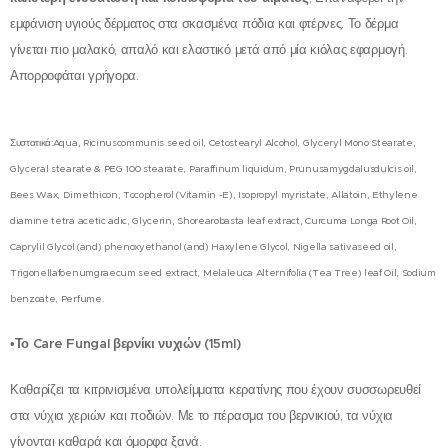
εμφάνιση υγιούς δέρματος στα σκασμένα πόδια και φτέρνες. Το δέρμα
γίνεται πιο μαλακό, απαλό και ελαστικό μετά από μία κιόλας εφαρμογή.
Απορροφάται γρήγορα.
Συστατικά:Aqua, Ricinuscommunis seed oil, Cetostearyl Alcohol, Glyceryl Mono Stearate,
Glyceral stearate & PEG 100 stearate, Paraffinum liquidum, Prunusamygdalusdulcis oil,
Bees Wax, Dimethicon, Tocopherol (Vitamin -E), Isopropyl myristate, Allatoin, Ethylene
diamine tetra acetic adic, Glycerin, Shorearobasta leaf extract, Curcuma Longa Root Oil,
Caprylil Glycol (and) phenoxyethanol (and) Haxylene Glycol, Nigella sativaseed oil,
Trigonellafoenumgraecum seed extract, Melaleuca Alternifolia (Tea Tree) leaf Oil, Sodium
benzoate, Perfume.
•
Το
Care
Fungal
βερνίκι νυχιών (15
ml
)
Καθαρίζει τα κιτρινισμένα υπολείμματα κερατίνης που έχουν συσσωρευθεί
στα νύχια χεριών και ποδιών. Με το πέρασμα του βερνικιού, τα νύχια
γίνονται καθαρά και όμορφα ξανά.