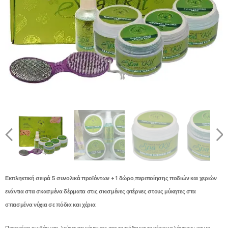
Αναζωογονητικά άλατα μπάνιου (100gr)
Αναγεννητική μάσκα (100gr)
Μαλακτική κρέμα περιποϊησης χεριών και ποδιών (100gr)
Αναζωογονητικό scrub απολέπισης-καθαρισμού (100gr)
Εκπληκτική σειρά 5 συνολικά προϊόντων + 1 δώρο,περιποίησης ποδιών και χεριών
ενάντια στα σκασμένα δέρματα στις σκισμένες φτέρνες στους μύκητες στα
σπασμένα νύχια σε πόδια και χέρια.