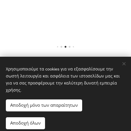
ιες
σωματική
αλλά και
ψυχική
δυσφορία
στους
ανθρώπο
υς που
έχουν
μολυνθεί.
Δυστυχώ
Χρησιμοποιούμε τα cookies για να εξασφαλίσουμε την
Nαταλίας Μελά 8, Θεσσαλονίκη 54646 ΤΗΛ. 2310 425825
ς δεν
σωστή λειτουργία και ασφάλεια των ιστοσελίδων μας και
Cookies
υπάρχει
για να σας προσφέρουμε την καλύτερη δυνατή εμπειρία
θεραπεία
χρήσης.
Γλώσσες
για την
Ελληνικά
English
ψωρίαση.
Αποδοχή μόνο των απαραίτητων
Όμως,
υπάρχουν
Προσθήκη στο καλάθι
διάφορα
Αποδοχή όλων
προϊόντα