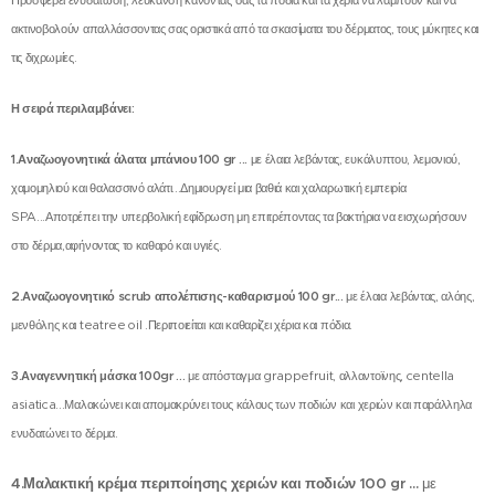
Προσφέρει ενυδάτωση, λεύκανση κάνοντας σας τα πόδια και τα χέρια να λάμπουν και να
ακτινοβολούν απαλλάσσοντας σας οριστικά από τα σκασίματα του δέρματος, τους μύκητες και
τις διχρωμίες.
Η σειρά περιλαμβάνει:
1.Αναζωογονητικά άλατα μπάνιου 100 gr ...
με έλαια λεβάντας, ευκάλυπτου, λεμονιού,
Spray τόνωσης χεριών και ποδιών (50ml)
χαμομηλιού και θαλασσινό αλάτι...Δημιουργεί μια βαθιά και χαλαρωτική εμπειρία
SPA...Αποτρέπει την υπερβολική εφίδρωση μη επιτρέποντας τα βακτήρια να εισχωρήσουν
στο δέρμα,αφήνοντας το καθαρό και υγιές.
2.Αναζωογονητικό scrub απολέπισης-καθαρισμού 100 gr...
με έλαια λεβάντας, αλόης,
μενθόλης και teatree oil .Περιποιείται και καθαρίζει χέρια και πόδια.
3.Αναγεννητική μάσκα 100gr ...
με απόσταγμα grappefruit, αλλαντοϊνης, centella
asiatica...Μαλακώνει και απομακρύνει τους κάλους των ποδιών και χεριών και παράλληλα
ενυδατώνει το δέρμα.
4.Μαλακτική κρέμα περιποίησης χεριών και ποδιών 100 gr ...
με