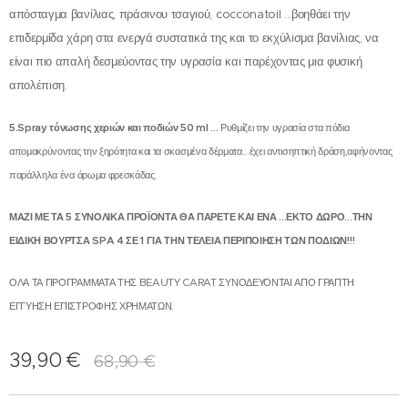
απόσταγμα βανίλιας, πράσινου τσαγιού, cocconatoil ...βοηθάει την
επιδερμίδα χάρη στα ενεργά συστατικά της και το εκχύλισμα βανίλιας, να
είναι πιο απαλή δεσμεύοντας την υγρασία και παρέχοντας μια φυσική
απολέπιση.
5.Spray τόνωσης χεριών και ποδιών 50 ml ...
Ρυθμίζει την υγρασία στα πόδια
απομακρύνοντας την ξηρότητα και τα σκασμένα δέρματα...έχει αντισηπτική δράση,αφήνοντας
παράλληλα ένα άρωμα φρεσκάδας.
ΜΑΖΙ ΜΕ ΤΑ 5 ΣΥΝΟΛΙΚΑ ΠΡΟΪΟΝΤΑ ΘΑ ΠΑΡΕΤΕ ΚΑΙ ΕΝΑ ...ΕΚΤΟ ΔΩΡΟ...ΤΗΝ
ΕΙΔΙΚΗ ΒΟΥΡΤΣΑ SPA 4 ΣΕ 1 ΓΙΑ ΤΗΝ ΤΕΛΕΙΑ ΠΕΡΙΠΟΙΗΣΗ ΤΩΝ ΠΟΔΙΩΝ!!!
ΟΛΑ ΤΑ ΠΡΟΓΡΑΜΜΑΤΑ ΤΗΣ BEAUTY CARAT ΣΥΝΟΔΕΥΟΝΤΑΙ ΑΠΟ ΓΡΑΠΤΗ
ΕΓΓΥΗΣΗ ΕΠΙΣΤΡΟΦΗΣ ΧΡΗΜΑΤΩΝ.
39,90
€
68,90
€